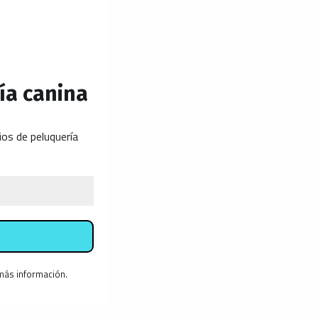
ía canina
ios de peluquería
más información.