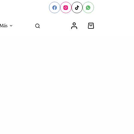
Más
Carro
de
compra