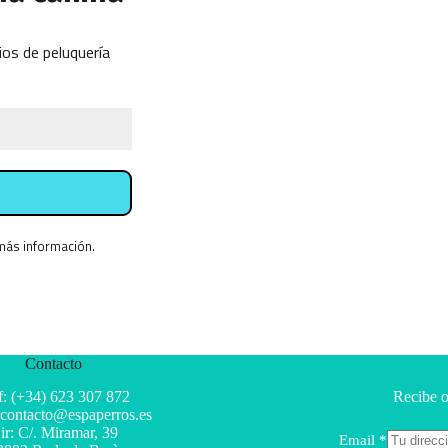
ios de peluquería
más información.
Contacto
f: (+34) 623 307 872
Recibe o
 contacto@espaperros.es
ir: C/. Miramar, 39
E
Email
*