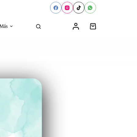
Más
Carro
de
compra