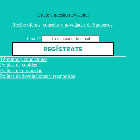
Únete a nuestra newsletter
Recibe ofertas, consejos y novedades de Spaperros.
E
Email
*
m
REGÍSTRATE
a
i
Términos y condiciones
l
Política de cookies
Política de privacidad
Política de devoluciones y reembolsos