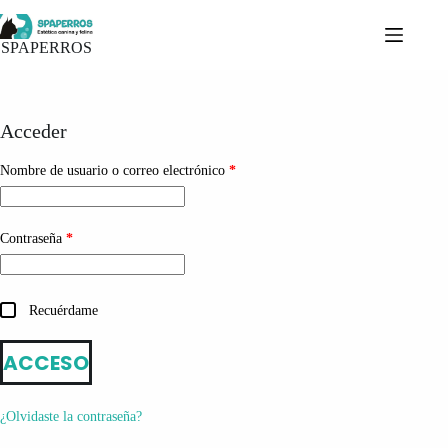
Saltar
al
contenido
SPAPERROS
Acceder
Obligatorio
Nombre de usuario o correo electrónico
*
Obligatorio
Contraseña
*
Recuérdame
ACCESO
¿Olvidaste la contraseña?