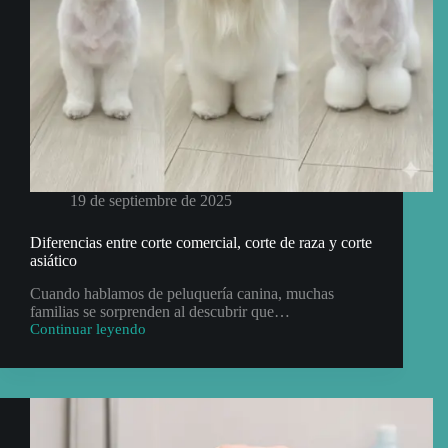
19 de septiembre de 2025
Diferencias entre corte comercial, corte de raza y corte
asiático
Cuando hablamos de peluquería canina, muchas
familias se sorprenden al descubrir que…
Continuar leyendo
Diferencias
entre
corte
comercial,
corte
de
raza