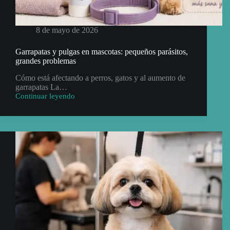
8 de mayo de 2026
Garrapatas y pulgas en mascotas: pequeños parásitos,
grandes problemas
Cómo está afectando a perros, gatos y al aumento de
garrapatas La…
Continuar leyendo
Garrapatas
y
pulgas
en
mascotas:
pequeños
parásitos,
grandes
problemas