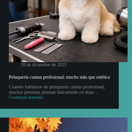
29 de diciembre de 2025
Peluquería canina profesional: mucho más que estética
Cuando hablamos de peluquería canina profesional,
muchas personas piensan únicamente en dejar…
Continuar leyendo
Peluquería
canina
profesional:
mucho
más
que
estética