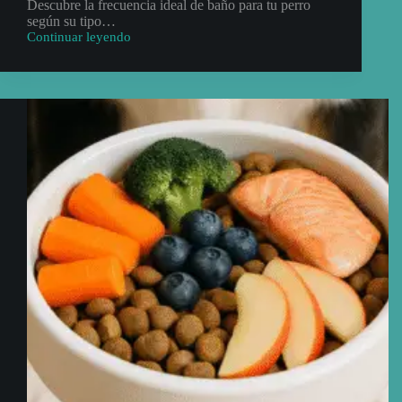
Descubre la frecuencia ideal de baño para tu perro
según su tipo…
Continuar leyendo
¿Cada
cuánto
debo
bañar
a
mi
perro
según
su
tipo
de
pelo?
🐾