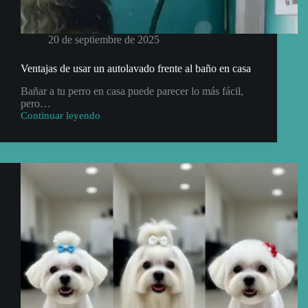
20 de septiembre de 2025
Ventajas de usar un autolavado frente al baño en casa
Bañar a tu perro en casa puede parecer lo más fácil,
pero…
Continuar leyendo
Ventajas
de
usar
un
autolavado
frente
al
baño
en
casa