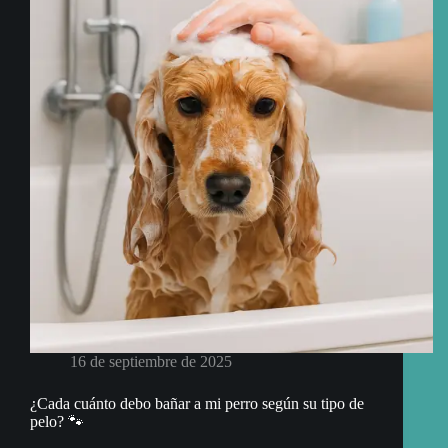
y
corte
asiático
16 de septiembre de 2025
¿Cada cuánto debo bañar a mi perro según su tipo de
pelo? 🐾