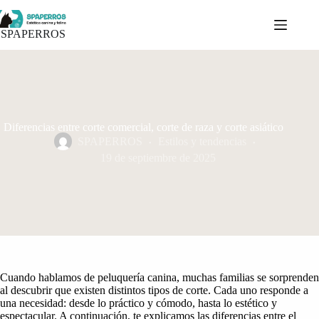
Saltar
al
contenido
SPAPERROS
Diferencias entre corte comercial, corte de raza y corte asiático
SPAPERROS
Estilos y tendencias
19 de septiembre de 2025
Cuando hablamos de peluquería canina, muchas familias se sorprenden
al descubrir que existen distintos tipos de corte. Cada uno responde a
una necesidad: desde lo práctico y cómodo, hasta lo estético y
espectacular. A continuación, te explicamos las diferencias entre el