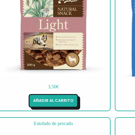
3,50
€
AÑADIR AL CARRITO
Estofado de pescado