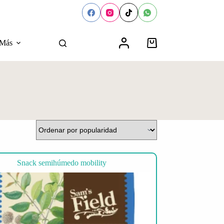
Más
Carro
de
compra
Snack semihúmedo mobility