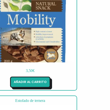
3,50
€
AÑADIR AL CARRITO
Estofado de ternera