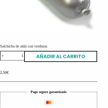
Salchicha de atún con verduras
Salchicha
AÑADIR AL CARRITO
de
atún
con
verduras
2,50
€
cantidad
Pago seguro garantizado