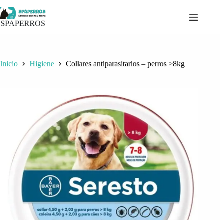
Saltar
al
contenido
SPAPERROS
Inicio
Higiene
Collares antiparasitarios – perros >8kg