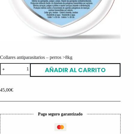
Collares antiparasitarios – perros >8kg
Collares
AÑADIR AL CARRITO
antiparasitarios
-
perros
>8kg
45,00
€
cantidad
Pago seguro garantizado