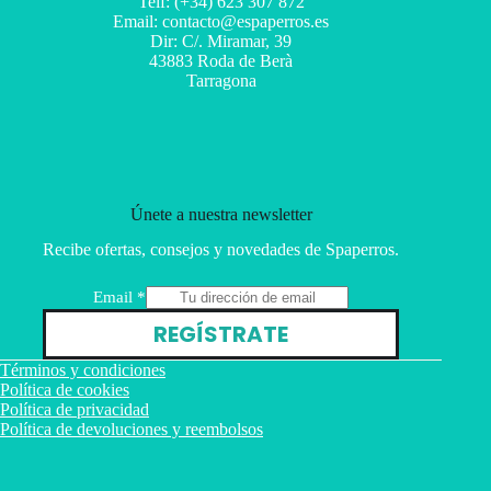
Telf: (+34) 623 307 872
Email: contacto@espaperros.es
Dir: C/. Miramar, 39
43883 Roda de Berà
Tarragona
Únete a nuestra newsletter
Recibe ofertas, consejos y novedades de Spaperros.
E
Email
*
m
REGÍSTRATE
a
i
Términos y condiciones
l
Política de cookies
Política de privacidad
Política de devoluciones y reembolsos