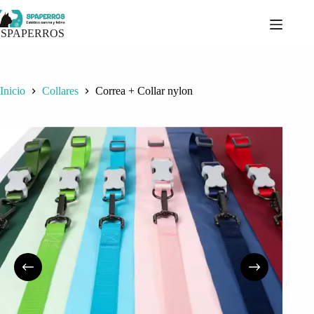
Saltar
al
contenido
SPAPERROS
Inicio
Collares
Correa + Collar nylon