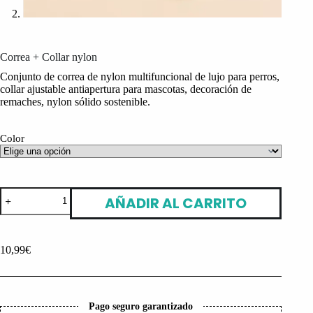
Correa + Collar nylon
Conjunto de correa de nylon multifuncional de lujo para perros,
collar ajustable antiapertura para mascotas, decoración de
remaches, nylon sólido sostenible.
Color
Correa
AÑADIR AL CARRITO
+
Collar
nylon
cantidad
10,99
€
Pago seguro garantizado