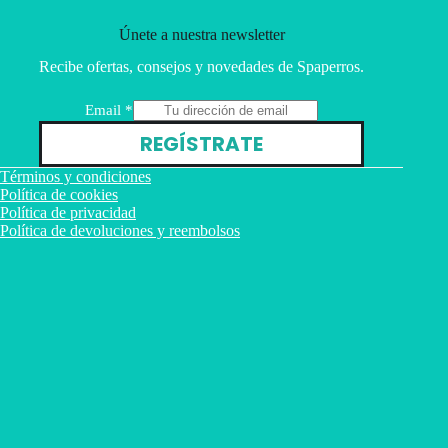
Únete a nuestra newsletter
Recibe ofertas, consejos y novedades de Spaperros.
E
Email
*
m
REGÍSTRATE
a
i
Términos y condiciones
l
Política de cookies
Política de privacidad
Política de devoluciones y reembolsos