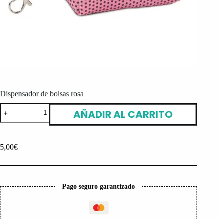
Dispensador de bolsas rosa
Dispensador
AÑADIR AL CARRITO
de
bolsas
rosa
cantidad
5,00
€
Pago seguro garantizado