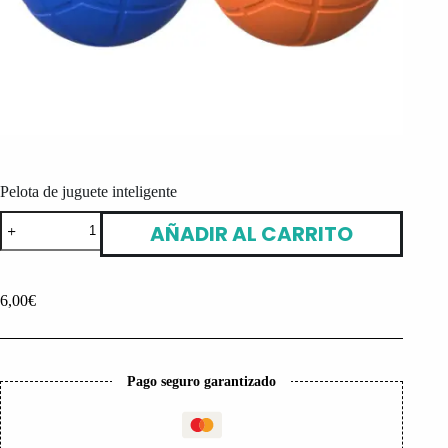
Pelota de juguete inteligente
Pelota
AÑADIR AL CARRITO
de
juguete
inteligente
cantidad
6,00
€
Pago seguro garantizado