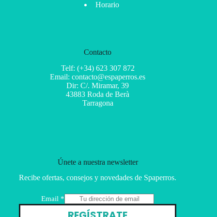
Horario
Contacto
Telf: (+34) 623 307 872
Email: contacto@espaperros.es
Dir: C/. Miramar, 39
43883 Roda de Berà
Tarragona
Únete a nuestra newsletter
Recibe ofertas, consejos y novedades de Spaperros.
E
Email
*
m
REGÍSTRATE
a