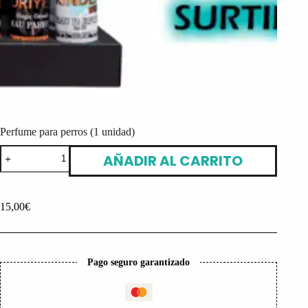
Perfume para perros (1 unidad)
Perfume
AÑADIR AL CARRITO
para
perros
(1
unidad)
15,00
€
cantidad
Pago seguro garantizado