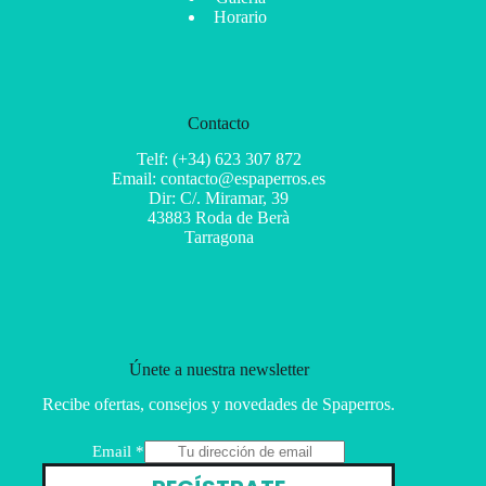
Horario
Contacto
Telf: (+34) 623 307 872
Email: contacto@espaperros.es
Dir: C/. Miramar, 39
43883 Roda de Berà
Tarragona
Únete a nuestra newsletter
Recibe ofertas, consejos y novedades de Spaperros.
E
Email
*
m