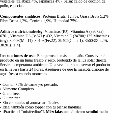
vegetales (calabaza 4%, espinacas 4%). Salsa: caldo de cocción de
pollo, especias.
Componentes analíticos:
Proteína Bruta: 12,7%, Grasa Bruta 5,2%,
Fibra Bruta 1,2%, Cenizas 1,9%, Humedad 75%.
Aditivos nutricionales/kg:
Vitaminas (IU): Vitamina A (3a672a)
6761, Vitamina D3 (3a671): 432, Vitamina E (3a700):135 Minerales
(mg): 3b503(Mn:11), 3b103(Fe:22), 3b405(Cu: 2.1), 3b603(Zn:29),
3b201(I:1.4).
Instrucciones de uso
: Para perros de más de un año. Conservar el
producto en un lugar fresco y seco, protegido de la luz solar directa.
Servir a temperatura ambiente. Una vez abierto conservar el producto
en la nevera hasta 24 horas. Asegúrese de que la mascota dispone de
agua fresca en todo momento.
• Con un 75% de carne y/o pescado.
• Alimento Completo.
• Grain free.
• Gluten free.
• Sin colorantes ni aromas artificiales.
• Ideal también como topper con tu pienso habitual.
• ¡Practica el “mixfeeding”!.
Mézclalas con el pienso semihúmedo