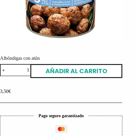
Albóndigas con atún
Albóndigas
AÑADIR AL CARRITO
con
atún
cantidad
3,50
€
Pago seguro garantizado