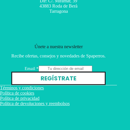
Dir: C/. Miramar, 39
43883 Roda de Berà
Tarragona
Únete a nuestra newsletter
Recibe ofertas, consejos y novedades de Spaperros.
E
Email
*
m
REGÍSTRATE
a
i
Términos y condiciones
l
Política de cookies
Política de privacidad
Política de devoluciones y reembolsos