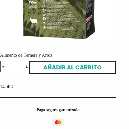
Alimento de Ternera y Arroz
Alimento
AÑADIR AL CARRITO
de
Ternera
y
Arroz
14,50
€
cantidad
Pago seguro garantizado