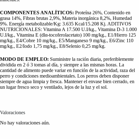
COMPONENTES ANALÍTICOS:
Proteína 26%, Contenido en
grasa 14%, Fibras brutas 2,9%, Materia inorgánica 8,2%, Humedad
9%. Energía metabolizable/Kg: 3.635 Kcal/15.208 Kj. ADITIVOS
NUTRICIONALES: Vitamina A 17.500 U.I/kg., Vitamina D-3 1.000
U.I/kg., Vitamina E (dlα-tocoferolacetato) 100 mg/kg., E1/Hierro 125
mg/kg., E4/Cobre 10 mg/kg., E5/Manganeso 9 mg/kg., E6/Zinc 110
mg/kg., E2/Iodo 1,75 mg/kg., E8/Selenio 0,25 mg/kg.
MODO DE EMPLEO:
Suministre la ración diaria, preferiblemente
dividida en 2 ó 3 tomas al día, y siempre a las mismas horas. La
cantidad de alimento puede variar en función de la actividad, raza del
perro y condiciones medioambientales. Los perros deben disponer
siempre de agua limpia y fresca. Mantener el envase bien cerrado, en
un lugar fresco seco y ventilado, lejos de la luz y el sol.
Valoraciones
No hay valoraciones aún.