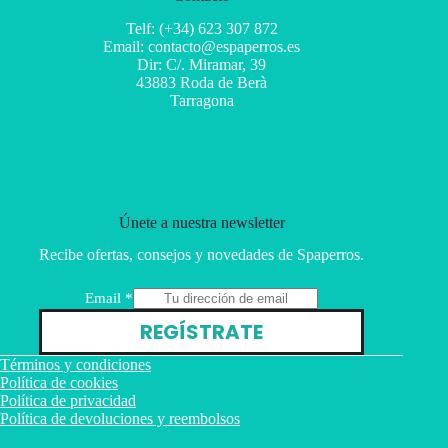
Telf: (+34) 623 307 872
Email: contacto@espaperros.es
Dir: C/. Miramar, 39
43883 Roda de Berà
Tarragona
Únete a nuestra newsletter
Recibe ofertas, consejos y novedades de Spaperros.
E
Email
*
m
REGÍSTRATE
a
i
Términos y condiciones
l
Política de cookies
Política de privacidad
Política de devoluciones y reembolsos