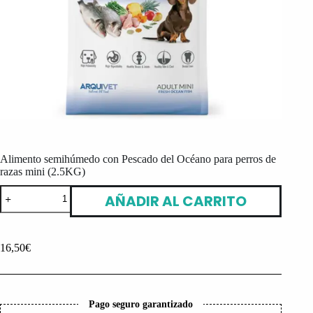
Alimento semihúmedo con Pescado del Océano para perros de
razas mini (2.5KG)
Alimento
AÑADIR AL CARRITO
semihúmedo
con
Pescado
del
16,50
€
Océano
para
perros
de
razas
Pago seguro garantizado
mini