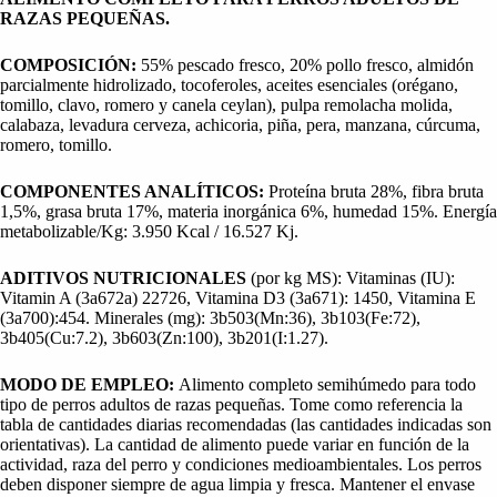
RAZAS PEQUEÑAS.
COMPOSICIÓN:
55% pescado fresco, 20% pollo fresco, almidón
parcialmente hidrolizado, tocoferoles, aceites esenciales (orégano,
tomillo, clavo, romero y canela ceylan), pulpa remolacha molida,
calabaza, levadura cerveza, achicoria, piña, pera, manzana, cúrcuma,
romero, tomillo.
COMPONENTES ANALÍTICOS:
Proteína bruta 28%, fibra bruta
1,5%, grasa bruta 17%, materia inorgánica 6%, humedad 15%. Energía
metabolizable/Kg: 3.950 Kcal / 16.527 Kj.
ADITIVOS NUTRICIONALES
(por kg MS): Vitaminas (IU):
Vitamin A (3a672a) 22726, Vitamina D3 (3a671): 1450, Vitamina E
(3a700):454. Minerales (mg): 3b503(Mn:36), 3b103(Fe:72),
3b405(Cu:7.2), 3b603(Zn:100), 3b201(I:1.27).
MODO DE EMPLEO:
Alimento completo semihúmedo para todo
tipo de perros adultos de razas pequeñas. Tome como referencia la
tabla de cantidades diarias recomendadas (las cantidades indicadas son
orientativas). La cantidad de alimento puede variar en función de la
actividad, raza del perro y condiciones medioambientales. Los perros
deben disponer siempre de agua limpia y fresca. Mantener el envase