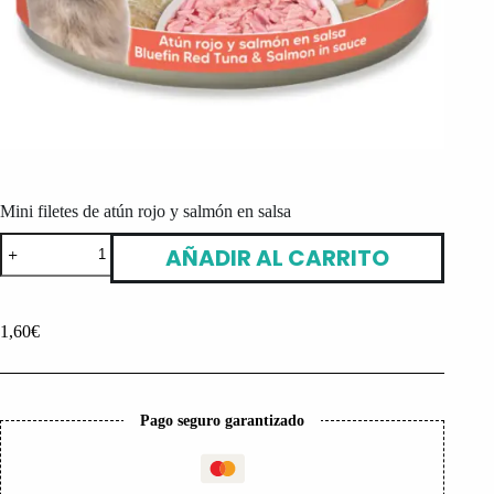
Mini filetes de atún rojo y salmón en salsa
Mini
AÑADIR AL CARRITO
filetes
de
atún
rojo
1,60
€
y
salmón
en
salsa
cantidad
Pago seguro garantizado