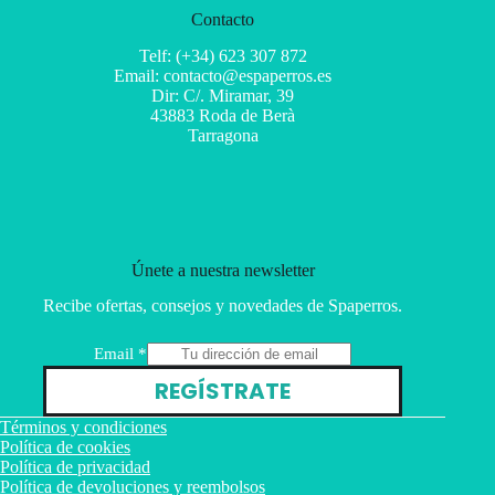
Contacto
Telf: (+34) 623 307 872
Email: contacto@espaperros.es
Dir: C/. Miramar, 39
43883 Roda de Berà
Tarragona
Únete a nuestra newsletter
Recibe ofertas, consejos y novedades de Spaperros.
E
Email
*
m
REGÍSTRATE
a
i
Términos y condiciones
l
Política de cookies
Política de privacidad
Política de devoluciones y reembolsos