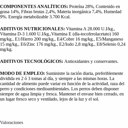
COMPONENTES ANALÍTICOS:
Proteína 28%, Contenido en
grasa 14%, Fibras brutas 2,4%, Materia inorgánica 7,4%, Humedad
9%. Energía metabolizable 3.700 Kcal.
ADITIVOS NUTRICIONALES:
Vitamina A 28.000 U.I/kg.,
Vitamina D-3 1.600 U.I/kg.,Vitamina E (dla-tocoferolacetato) 160
mg/kg., E1/Hierro 200 mg/kg., E4/Cobre 16 mg/kg., E5/Manganeso
15 mg/kg., E6/Zinc 176 mg/kg., E2/Iodo 2,8 mg/kg., E8/Selenio 0,24
mg/kg.
ADITIVOS TECNOLÓGICOS:
Antioxidantes y conservantes.
MODO DE EMPLEO:
Suministre la ración diaria, preferiblemente
dividida en 2 ó 3 tomas al día, y siempre a las mismas horas. La
cantidad de alimento puede variar en función de la actividad, raza del
perro y condiciones medioambientales. Los perros deben disponer
siempre de agua limpia y fresca. Mantener el envase bien cerrado, en
un lugar fresco seco y ventilado, lejos de la luz y el sol.
Valoraciones