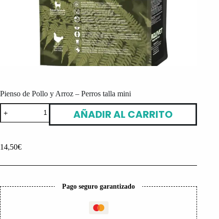
Pienso de Pollo y Arroz – Perros talla mini
Pienso
AÑADIR AL CARRITO
de
Pollo
y
Arroz
14,50
€
-
Perros
talla
mini
cantidad
Pago seguro garantizado