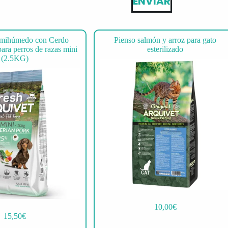
ENVIAR
emihúmedo con Cerdo
Pienso salmón y arroz para gato
para perros de razas mini
esterilizado
(2.5KG)
10,00
€
15,50
€