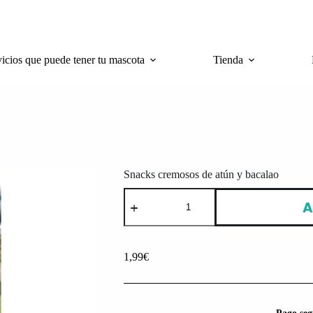
vicios que puede tener tu mascota
Tienda
Snacks cremosos de atún y bacalao
Snacks
A
cremosos
de
atún
y
bacalao
1,99
€
cantidad