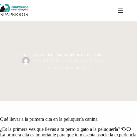
Saltar
al
contenido
SPAPERROS
Consejos prácticos para dueños de mascotas
SPAPERROS
Cuidados y bienestar
3 de noviembre de 2025
Qué llevar a la primera cita en la peluquería canina
¿Es la primera vez que llevas a tu perro o gato a la peluquería? 🐶🐱
La primera cita es importante para que tu mascota asocie la experiencia