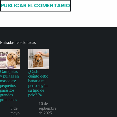
PUBLICAR EL COMENTARIO
Entradas relacionadas
Garrapatas
¿Cada
y pulgas en
cuánto debo
mascotas:
bañar a mi
pequeños
perro según
parásitos,
su tipo de
grandes
pelo? 🐾
problemas
16 de
8 de
septiembre
mayo
de 2025