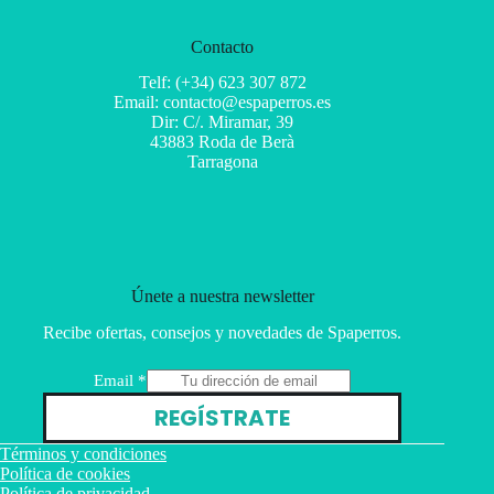
Contacto
Telf: (+34) 623 307 872
Email: contacto@espaperros.es
Dir: C/. Miramar, 39
43883 Roda de Berà
Tarragona
Únete a nuestra newsletter
Recibe ofertas, consejos y novedades de Spaperros.
E
Email
*
m
REGÍSTRATE
a
i
Términos y condiciones
l
Política de cookies
Política de privacidad