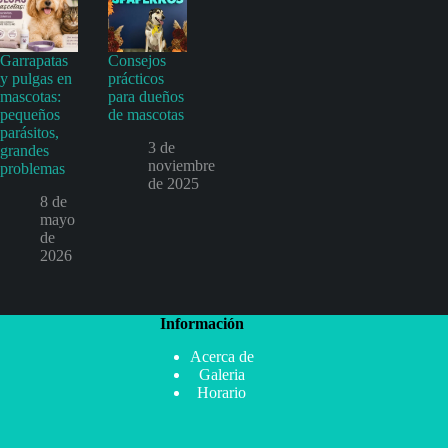
Garrapatas
Consejos
y pulgas en
prácticos
mascotas:
para dueños
pequeños
de mascotas
parásitos,
3 de
grandes
noviembre
problemas
de 2025
8 de
mayo
de
2026
Información
Acerca de
Galeria
Horario