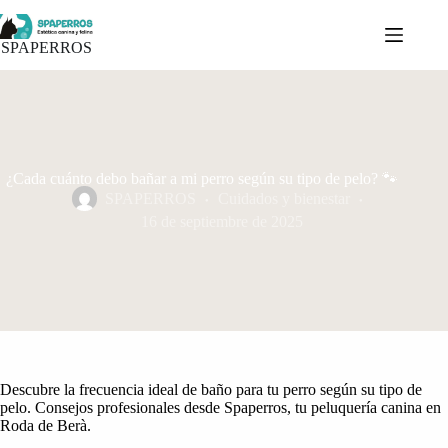
Saltar
al
contenido
SPAPERROS
¿Cada cuánto debo bañar a mi perro según su tipo de pelo? 🐾
SPAPERROS
Cuidados y bienestar
16 de septiembre de 2025
Descubre la frecuencia ideal de baño para tu perro según su tipo de
pelo. Consejos profesionales desde Spaperros, tu peluquería canina en
Roda de Berà.