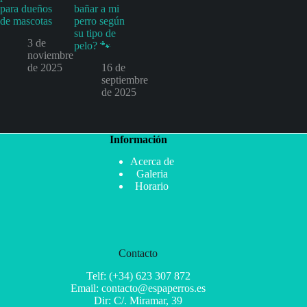
para dueños
bañar a mi
de mascotas
perro según
su tipo de
3 de
pelo? 🐾
noviembre
de 2025
16 de
septiembre
de 2025
Información
Acerca de
Galeria
Horario
Contacto
Telf: (+34) 623 307 872
Email: contacto@espaperros.es
Dir: C/. Miramar, 39