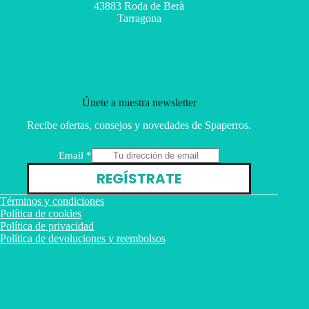
43883 Roda de Berà
Tarragona
Únete a nuestra newsletter
Recibe ofertas, consejos y novedades de Spaperros.
E
Email
*
m
REGÍSTRATE
a
i
Términos y condiciones
l
Política de cookies
Política de privacidad
Política de devoluciones y reembolsos