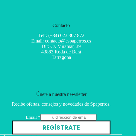
Contacto
Telf: (+34) 623 307 872
Email: contacto@espaperros.es
Dir: C/. Miramar, 39
43883 Roda de Berà
Tarragona
Únete a nuestra newsletter
Recibe ofertas, consejos y novedades de Spaperros.
E
Email
*
m
REGÍSTRATE
a
i