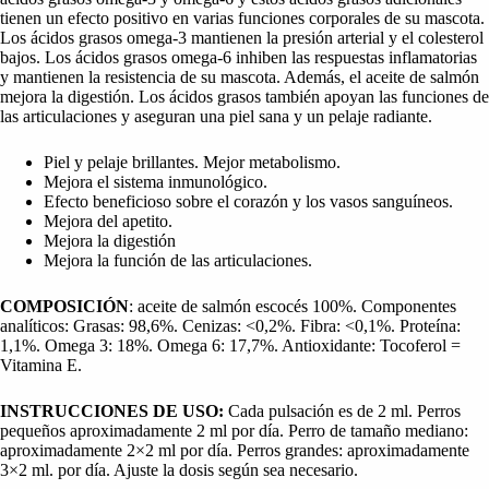
tienen un efecto positivo en varias funciones corporales de su mascota.
Los ácidos grasos omega-3 mantienen la presión arterial y el colesterol
bajos. Los ácidos grasos omega-6 inhiben las respuestas inflamatorias
y mantienen la resistencia de su mascota. Además, el aceite de salmón
mejora la digestión. Los ácidos grasos también apoyan las funciones de
las articulaciones y aseguran una piel sana y un pelaje radiante.
Piel y pelaje brillantes. Mejor metabolismo.
Mejora el sistema inmunológico.
Efecto beneficioso sobre el corazón y los vasos sanguíneos.
Mejora del apetito.
Mejora la digestión
Mejora la función de las articulaciones.
COMPOSICIÓN
: aceite de salmón escocés 100%. Componentes
analíticos: Grasas: 98,6%. Cenizas: <0,2%. Fibra: <0,1%. Proteína:
1,1%. Omega 3: 18%. Omega 6: 17,7%. Antioxidante: Tocoferol =
Vitamina E.
INSTRUCCIONES DE USO:
Cada pulsación es de 2 ml. Perros
pequeños aproximadamente 2 ml por día. Perro de tamaño mediano:
aproximadamente 2×2 ml por día. Perros grandes: aproximadamente
3×2 ml. por día. Ajuste la dosis según sea necesario.