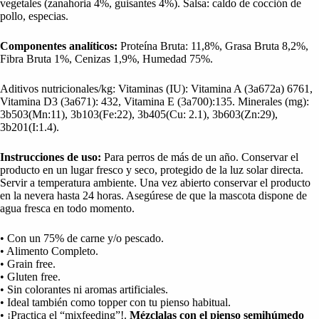
vegetales (zanahoria 4%, guisantes 4%). Salsa: caldo de cocción de
pollo, especias.
Componentes analíticos:
Proteína Bruta: 11,8%, Grasa Bruta 8,2%,
Fibra Bruta 1%, Cenizas 1,9%, Humedad 75%.
Aditivos nutricionales/kg: Vitaminas (IU): Vitamina A (3a672a) 6761,
Vitamina D3 (3a671): 432, Vitamina E (3a700):135. Minerales (mg):
3b503(Mn:11), 3b103(Fe:22), 3b405(Cu: 2.1), 3b603(Zn:29),
3b201(I:1.4).
Instrucciones de uso:
Para perros de más de un año. Conservar el
producto en un lugar fresco y seco, protegido de la luz solar directa.
Servir a temperatura ambiente. Una vez abierto conservar el producto
en la nevera hasta 24 horas. Asegúrese de que la mascota dispone de
agua fresca en todo momento.
• Con un 75% de carne y/o pescado.
• Alimento Completo.
• Grain free.
• Gluten free.
• Sin colorantes ni aromas artificiales.
• Ideal también como topper con tu pienso habitual.
• ¡Practica el “mixfeeding”!.
Mézclalas con el pienso semihúmedo