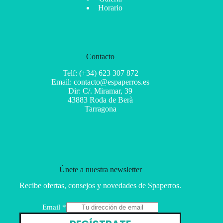
Horario
Contacto
Telf: (+34) 623 307 872
Email: contacto@espaperros.es
Dir: C/. Miramar, 39
43883 Roda de Berà
Tarragona
Únete a nuestra newsletter
Recibe ofertas, consejos y novedades de Spaperros.
E
Email
*
m