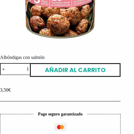
Albóndigas con salmón
Albóndigas
AÑADIR AL CARRITO
con
salmón
cantidad
3,50
€
Pago seguro garantizado