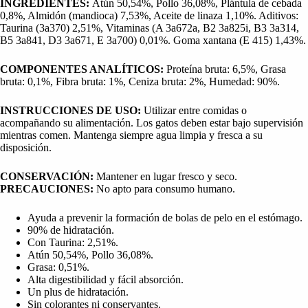
INGREDIENTES:
Atún 50,54%, Pollo 36,08%, Plántula de cebada
0,8%, Almidón (mandioca) 7,53%, Aceite de linaza 1,10%. Aditivos:
Taurina (3a370) 2,51%, Vitaminas (A 3a672a, B2 3a825i, B3 3a314,
B5 3a841, D3 3a671, E 3a700) 0,01%. Goma xantana (E 415) 1,43%.
COMPONENTES ANALÍTICOS:
Proteína bruta: 6,5%, Grasa
bruta: 0,1%, Fibra bruta: 1%, Ceniza bruta: 2%, Humedad: 90%.
INSTRUCCIONES DE USO:
Utilizar entre comidas o
acompañando su alimentación. Los gatos deben estar bajo supervisión
mientras comen. Mantenga siempre agua limpia y fresca a su
disposición.
CONSERVACIÓN:
Mantener en lugar fresco y seco.
PRECAUCIONES:
No apto para consumo humano.
Ayuda a prevenir la formación de bolas de pelo en el estómago.
90% de hidratación.
Con Taurina: 2,51%.
Atún 50,54%, Pollo 36,08%.
Grasa: 0,51%.
Alta digestibilidad y fácil absorción.
Un plus de hidratación.
Sin colorantes ni conservantes.