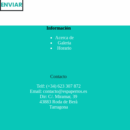
ENVIAR
Información
Acerca de
Galeria
Horario
Contacto
Telf: (+34) 623 307 872
Email: contacto@espaperros.es
Dir: C/. Miramar, 39
43883 Roda de Berà
Tarragona