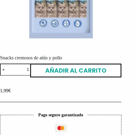
Snacks cremosos de atún y pollo
Snacks
AÑADIR AL CARRITO
cremosos
de
atún
y
1,99
€
pollo
cantidad
Pago seguro garantizado